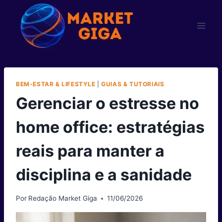
Pular
para
o
Conteúdo
BEM-ESTAR & LIFESTYLE
|
GUIAS & TUTORIAIS
Gerenciar o estresse no
home office: estratégias
reais para manter a
disciplina e a sanidade
Por
Redação Market Giga
11/06/2026