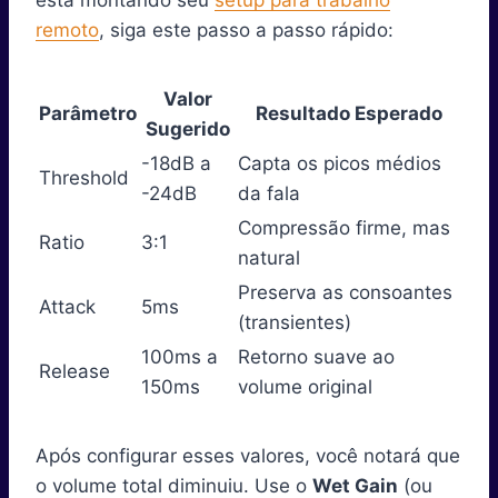
remoto
, siga este passo a passo rápido:
Valor
Parâmetro
Resultado Esperado
Sugerido
-18dB a
Capta os picos médios
Threshold
-24dB
da fala
Compressão firme, mas
Ratio
3:1
natural
Preserva as consoantes
Attack
5ms
(transientes)
100ms a
Retorno suave ao
Release
150ms
volume original
Após configurar esses valores, você notará que
o volume total diminuiu. Use o
Wet Gain
(ou