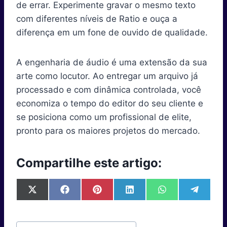
de errar. Experimente gravar o mesmo texto
com diferentes níveis de Ratio e ouça a
diferença em um fone de ouvido de qualidade.
A engenharia de áudio é uma extensão da sua
arte como locutor. Ao entregar um arquivo já
processado e com dinâmica controlada, você
economiza o tempo do editor do seu cliente e
se posiciona como um profissional de elite,
pronto para os maiores projetos do mercado.
Compartilhe este artigo:
S
S
S
S
S
S
X
F
P
L
W
T
h
h
h
h
h
h
(
a
i
i
h
e
a
a
a
a
a
a
T
c
n
n
a
l
r
r
r
r
r
r
w
e
t
k
t
e
Tags