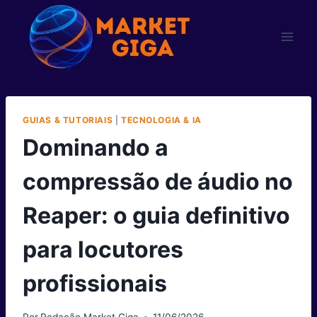
Pular
para
o
Conteúdo
GUIAS & TUTORIAIS
|
TECNOLOGIA & IA
Dominando a
compressão de áudio no
Reaper: o guia definitivo
para locutores
profissionais