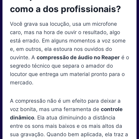
n
n
n
n
n
n
t
o
e
I
p
a
como a dos profissionais?
e
k
s
n
p
m
r
t
)
Você grava sua locução, usa um microfone
caro, mas na hora de ouvir o resultado, algo
está errado. Em alguns momentos a voz some
e, em outros, ela estoura nos ouvidos do
ouvinte. A
compressão de áudio no Reaper
é o
segredo técnico que separa o amador do
locutor que entrega um material pronto para o
mercado.
A compressão não é um efeito para deixar a
voz bonita, mas uma ferramenta de
controle
dinâmico
. Ela atua diminuindo a distância
entre os sons mais baixos e os mais altos da
sua gravação. Quando bem aplicada, ela traz a