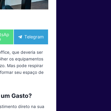
tsAp
S
Telegram
p
h
a
r
fice, que deveria ser
e
o
olher os equipamentos
n
azo. Mas pode respirar
nsformar seu espaço de
 um Gasto?
stimento direto na sua