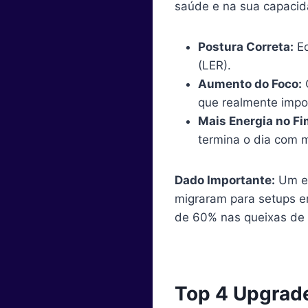
saúde e na sua capacida
Postura Correta:
Eq
(LER).
Aumento do Foco:
C
que realmente impo
Mais Energia no Fi
termina o dia com m
Dado Importante:
Um es
migraram para setups e
de 60% nas queixas de 
Top 4 Upgrad