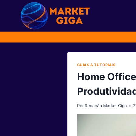
Pular
para
o
Conteúdo
GUIAS & TUTORIAIS
Home Office 
Produtivida
Por
Redação Market Giga
2