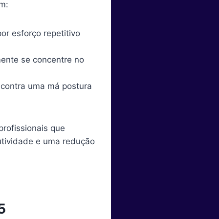
em:
r esforço repetitivo
mente se concentre no
 contra uma má postura
rofissionais que
tividade e uma redução
5