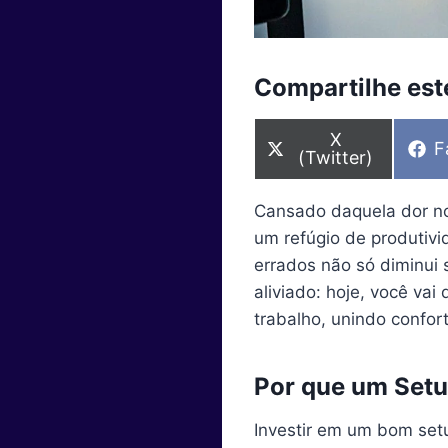
Compartilhe este
S
X
S
F
h
(Twitter)
h
a
a
r
r
e
Cansado daquela dor no
e
o
o
um refúgio de produtiv
n
n
errados não só diminui 
aliviado: hoje, você va
trabalho, unindo confor
Por que um Setu
Investir em um bom setu