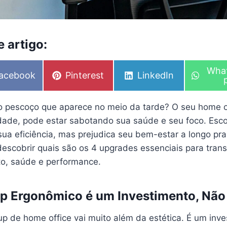
 artigo:
S
Wha
S
S
acebook
Pinterest
LinkedIn
h
h
h
a
a
a
r
r
r
e
 pescoço que aparece no meio da tarde? O seu home of
e
e
o
o
o
idade, pode estar sabotando sua saúde e seu foco. Esc
n
n
n
sua eficiência, mas prejudica seu bem-estar a longo pr
i descobrir quais são os 4 upgrades essenciais para tra
to, saúde e performance.
p Ergonômico é um Investimento, Não
p de home office vai muito além da estética. É um inve