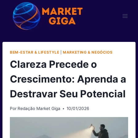
Pular
para
o
Conteúdo
BEM-ESTAR & LIFESTYLE
|
MARKETING & NEGÓCIOS
Clareza Precede o
Crescimento: Aprenda a
Destravar Seu Potencial
Por
Redação Market Giga
10/01/2026