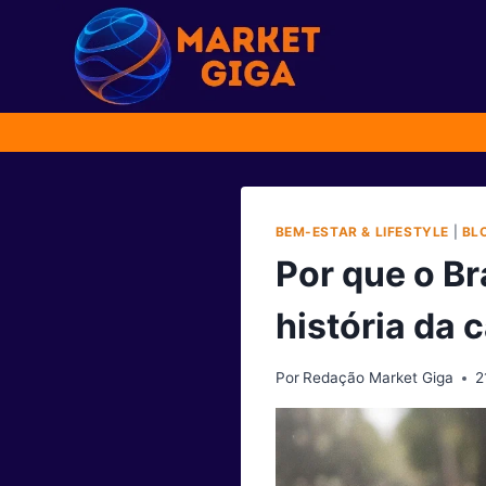
Pular
para
o
Conteúdo
BEM-ESTAR & LIFESTYLE
|
BL
Por que o Br
história da 
Por
Redação Market Giga
2