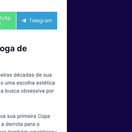
tsAp
S
Telegram
p
h
a
r
e
joga de
o
n
meiras décadas de sua
as uma escolha estética
e a busca obsessiva por
ava sua primeira Copa
a derrota para o
, mas também amaldiçoou