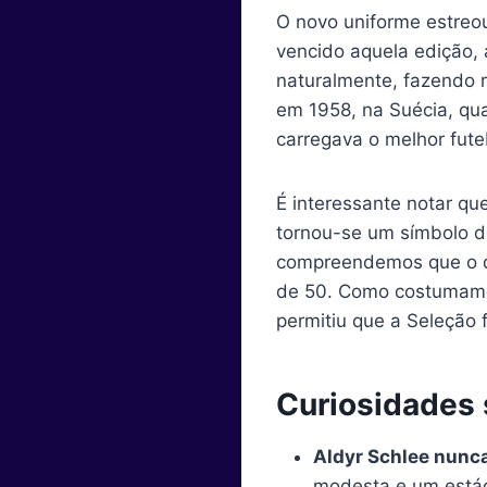
O novo uniforme estreo
vencido aquela edição, 
naturalmente, fazendo r
em 1958, na Suécia, qu
carregava o melhor fute
É interessante notar qu
tornou-se um símbolo d
compreendemos que o de
de 50. Como costumamo
permitiu que a Seleção 
Curiosidades 
Aldyr Schlee nunca
modesta e um estág