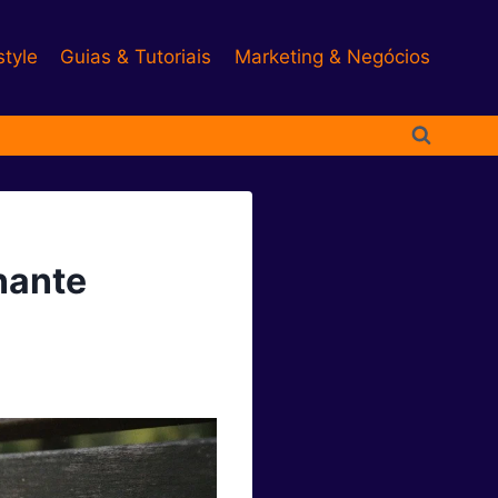
style
Guias & Tutoriais
Marketing & Negócios
nante