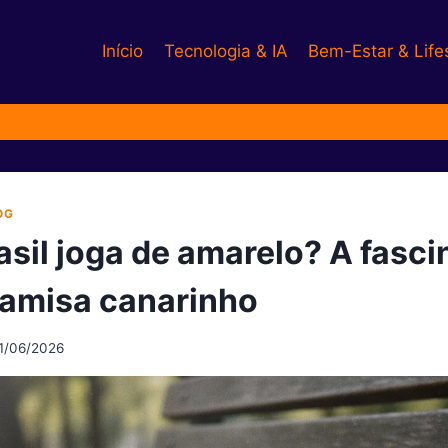
Início
Tecnologia & IA
Bem-Estar & Life
OG
asil joga de amarelo? A fasci
camisa canarinho
1/06/2026