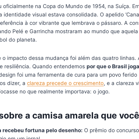
u oficialmente na Copa do Mundo de 1954, na Suíça. Em
a identidade visual estava consolidada. O apelido ‘Canar
eferência à cor vibrante que lembrava o pássaro. A cons
ando Pelé e Garrincha mostraram ao mundo que aquela
bol do planeta.
e o impacto dessa mudança foi além das quatro linhas.
e resiliência. Quando entendemos
por que o Brasil jog
sign foi uma ferramenta de cura para um povo ferido
s dizer, a
clareza precede o crescimento
, e a clareza 
focasse no que realmente importava: o jogo.
sobre a camisa amarela que você
 recebeu fortuna pelo desenho:
O prêmio do concurso 
io em um jornal.