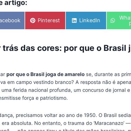
 artigo:
S
Wha
S
S
acebook
Pinterest
LinkedIn
h
h
h
a
a
a
r
r
r
e
e
e
o
 trás das cores: por que o Brasil 
o
o
n
n
n
sar
por que o Brasil joga de amarelo
se, durante as pri
trava em campo vestindo branco? A resposta não é apen
e uma ferida nacional profunda, um concurso de jornal 
smitisse força e patriotismo.
ança, precisamos voltar ao ano de 1950. O Brasil sedi
era absoluta. No entanto, o trauma do ‘Maracanazo’ — 
anã — não apenas tirou o título das mãos brasileiras