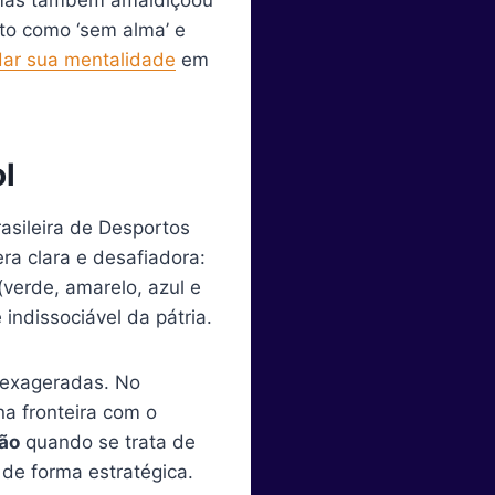
to como ‘sem alma’ e
ar sua mentalidade
em
l
asileira de Desportos
ra clara e desafiadora:
(verde, amarelo, azul e
indissociável da pátria.
 exageradas. No
a fronteira com o
ão
quando se trata de
 de forma estratégica.