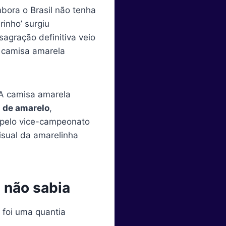
bora o Brasil não tenha
inho’ surgiu
agração definitiva veio
 camisa amarela
 A camisa amarela
a de amarelo
,
 pelo vice-campeonato
visual da amarelinha
 não sabia
foi uma quantia