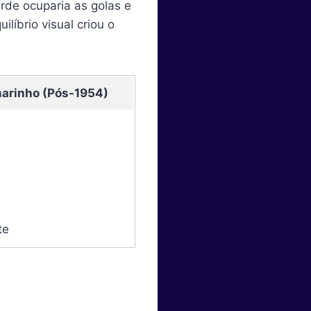
rde ocuparia as golas e
líbrio visual criou o
arinho (Pós-1954)
te