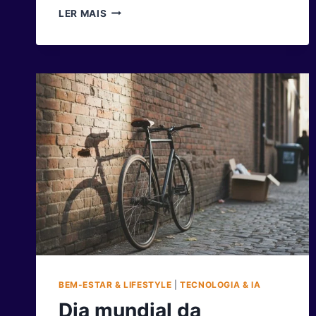
DIA
LER MAIS
MUNDIAL
DO
MEIO
AMBIENTE:
COMO
TRANSFORMAR
CONSCIÊNCIA
EM
AÇÃO
REAL
BEM-ESTAR & LIFESTYLE
|
TECNOLOGIA & IA
Dia mundial da