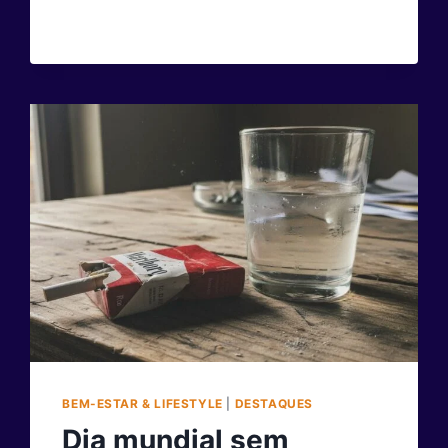
PAGO
QUE
ESTÃO
DRENANDO
SEU
ORÇAMENTO
AGORA
BEM-ESTAR & LIFESTYLE
|
DESTAQUES
Dia mundial sem