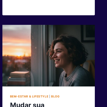
DA
CORRIDA:
CURIOSIDADES,
TECNOLOGIA
E
COMO
COMEÇAR
DO
JEITO
CERTO
BEM-ESTAR & LIFESTYLE
|
BLOG
Mudar sua