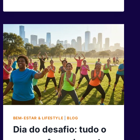
SUA
MENTALIDADE:
POR
QUE
O
MUNDO
SÓ
SE
TRANSFORMA
QUANDO
VOCÊ
DECIDE
SORRIR
PRIMEIRO
BEM-ESTAR & LIFESTYLE
|
BLOG
Dia do desafio: tudo o