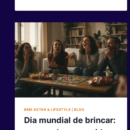
E
INOVAÇÃO
QUE
MOVEM
O
MUNDO
BEM-ESTAR & LIFESTYLE
|
BLOG
Dia mundial de brincar: