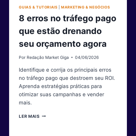
GUIAS & TUTORIAIS
|
MARKETING & NEGÓCIOS
8 erros no tráfego pago
que estão drenando
seu orçamento agora
Por
Redação Market Giga
04/06/2026
Identifique e corrija os principais erros
no tráfego pago que destroem seu ROI.
Aprenda estratégias práticas para
otimizar suas campanhas e vender
mais.
8
LER MAIS
ERROS
NO
TRÁFEGO