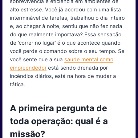
sobrevivência e eficiência em ambientes de
n
n
n
n
n
n
t
o
e
I
p
a
e
k
s
n
p
m
alto estresse. Você já acordou com uma lista
r
t
interminável de tarefas, trabalhou o dia inteiro
)
e, ao chegar à noite, sentiu que não fez nada
do que realmente importava? Essa sensação
de ‘correr no lugar’ é o que acontece quando
você perde o comando sobre o seu tempo. Se
você sente que a sua
saude mental como
empreendedor
está sendo drenada por
incêndios diários, está na hora de mudar a
tática.
A primeira pergunta de
toda operação: qual é a
missão?