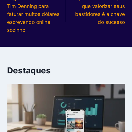
de
Tim Denning para
que valorizar seus
Post
faturar muitos dólares
bastidores é a chave
escrevendo online
do sucesso
sozinho
Destaques