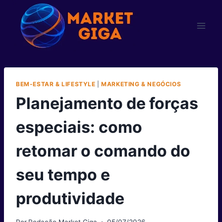
Pular
para
o
Conteúdo
BEM-ESTAR & LIFESTYLE
|
MARKETING & NEGÓCIOS
Planejamento de forças
especiais: como
retomar o comando do
seu tempo e
produtividade