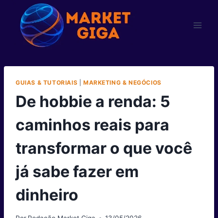
Pular
para
o
Conteúdo
GUIAS & TUTORIAIS
|
MARKETING & NEGÓCIOS
De hobbie a renda: 5
caminhos reais para
transformar o que você
já sabe fazer em
dinheiro