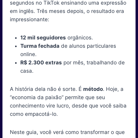
segundos no TikTok ensinando uma expressão
n
n
n
n
n
n
t
o
e
I
p
a
e
k
s
n
p
m
em inglês. Três meses depois, o resultado era
r
t
impressionante:
)
12 mil seguidores
orgânicos.
Turma fechada
de alunos particulares
online.
R$ 2.300 extras
por mês, trabalhando de
casa.
A história dela não é sorte. É
método
. Hoje, a
“economia da paixão” permite que seu
conhecimento vire lucro, desde que você saiba
como empacotá-lo.
Neste guia, você verá como transformar o que