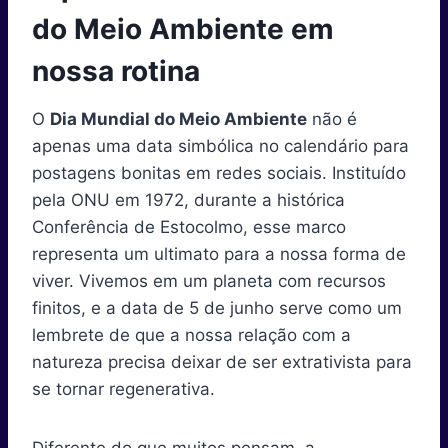
n
n
n
n
n
n
t
o
e
I
p
a
do Meio Ambiente em
e
k
s
n
p
m
r
t
nossa rotina
)
O
Dia Mundial do Meio Ambiente
não é
apenas uma data simbólica no calendário para
postagens bonitas em redes sociais. Instituído
pela ONU em 1972, durante a histórica
Conferência de Estocolmo, esse marco
representa um ultimato para a nossa forma de
viver. Vivemos em um planeta com recursos
finitos, e a data de 5 de junho serve como um
lembrete de que a nossa relação com a
natureza precisa deixar de ser extrativista para
se tornar regenerativa.
Diferente do que muitos pensam, a