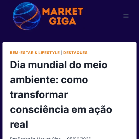
Pular
para
o
Conteúdo
BEM-ESTAR & LIFESTYLE
|
DESTAQUES
Dia mundial do meio
ambiente: como
transformar
consciência em ação
real