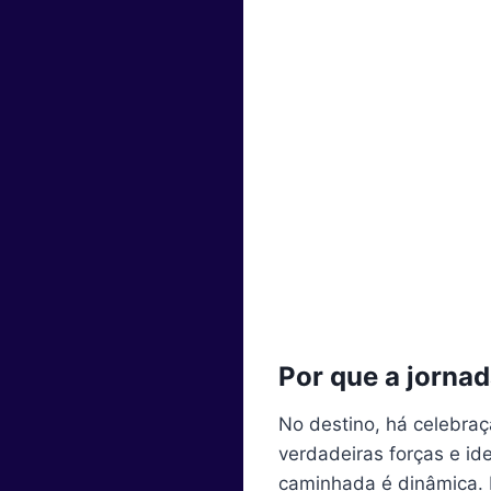
Por que a jornad
No destino, há celebra
verdadeiras forças e id
caminhada é dinâmica. 