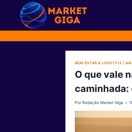
Pular
para
o
Conteúdo
BEM-ESTAR & LIFESTYLE
|
MA
O que vale n
caminhada: 
Por
Redação Market Giga
1