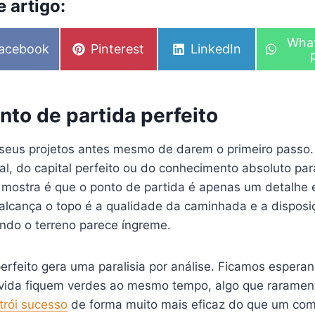
 artigo:
S
Wha
S
S
acebook
Pinterest
LinkedIn
h
h
h
a
a
a
r
r
r
e
e
e
o
nto de partida perfeito
o
o
n
n
n
seus projetos antes mesmo de darem o primeiro passo.
al, do capital perfeito ou do conhecimento absoluto pa
 mostra é que o ponto de partida é apenas um detalhe e
alcança o topo é a qualidade da caminhada e a disposi
do o terreno parece íngreme.
perfeito gera uma paralisia por análise. Ficamos espe
vida fiquem verdes ao mesmo tempo, algo que raramen
trói sucesso
de forma muito mais eficaz do que um come