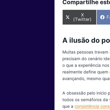
Compartilhe este
S
X
S
F
h
(Twitter)
h
a
a
r
r
e
e
o
A ilusão do po
o
n
n
Muitas pessoas travam 
precisam do cenário ide
o que a experiência nos
realmente define quem 
avançando, mesmo quan
A obsessão pelo início 
todos os semáforos da 
que a
consistência cons