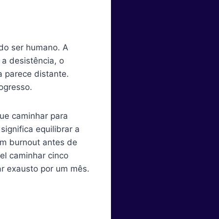
do ser humano. A
 a desistência, o
 parece distante.
ogresso.
gue caminhar para
gnifica equilibrar a
m burnout antes de
el caminhar cinco
car exausto por um mês.