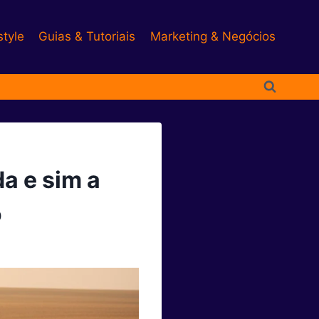
style
Guias & Tutoriais
Marketing & Negócios
da e sim a
o