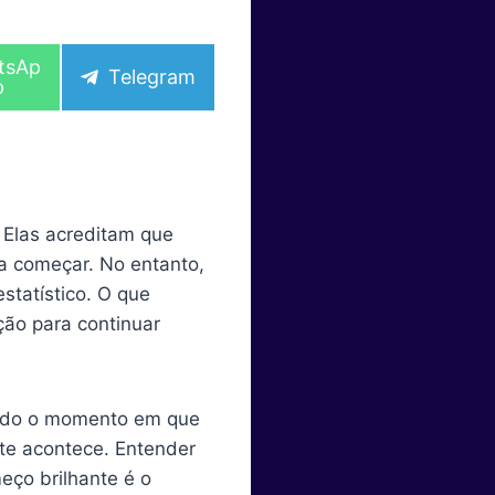
tsAp
S
Telegram
p
h
a
r
e
o
n
 Elas acreditam que
ra começar. No entanto,
statístico. O que
ção para continuar
rando o momento em que
te acontece. Entender
ço brilhante é o