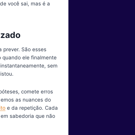
de você sai, mas é a
izado
a prever. São esses
 quando ele finalmente
á instantaneamente, sem
istou.
ipóteses, comete erros
rdemos as nuances do
ito
e da repetição. Cada
o em sabedoria que não