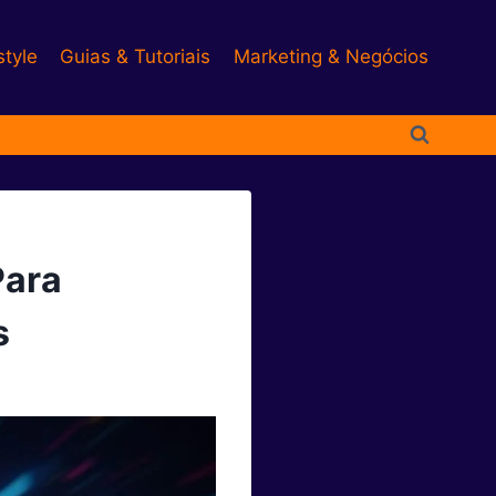
style
Guias & Tutoriais
Marketing & Negócios
Para
s