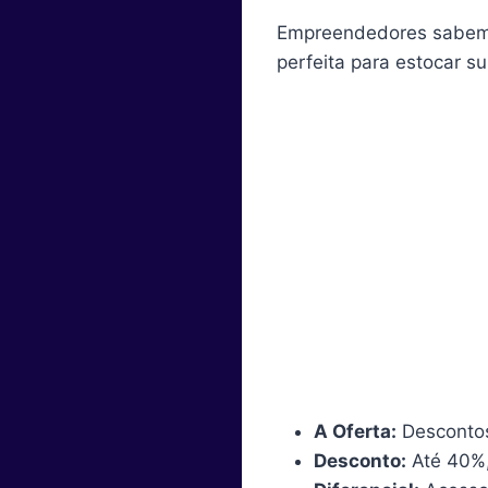
Empreendedores sabe
perfeita para estocar s
A Oferta:
Descontos
Desconto:
Até 40%,