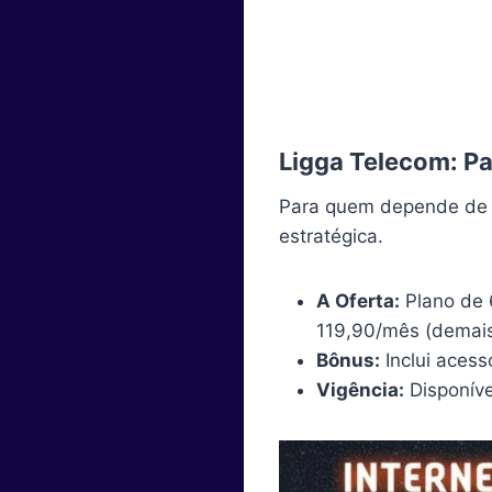
Ligga Telecom: P
Para quem depende de u
estratégica.
A Oferta:
Plano de 
119,90/mês (demais
Bônus:
Inclui aces
Vigência:
Disponíve