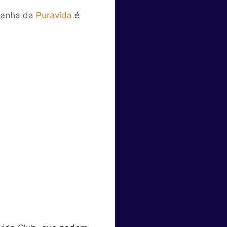
mpanha da
Puravida
é