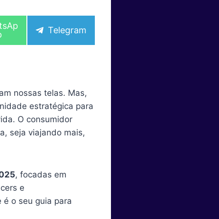
tsAp
S
Telegram
p
h
a
r
e
o
n
m nossas telas. Mas,
nidade estratégica para
vida. O consumidor
a, seja viajando mais,
2025
, focadas em
ncers e
 é o seu guia para