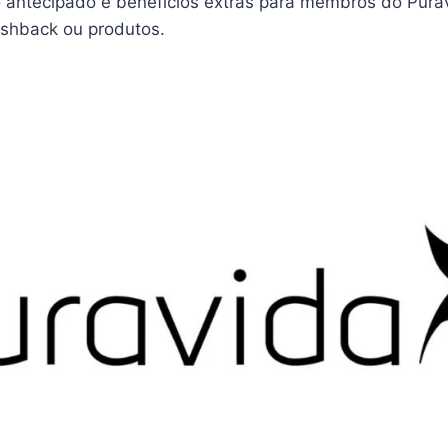
antecipado e benefícios extras para membros do Pura
ashback ou produtos.