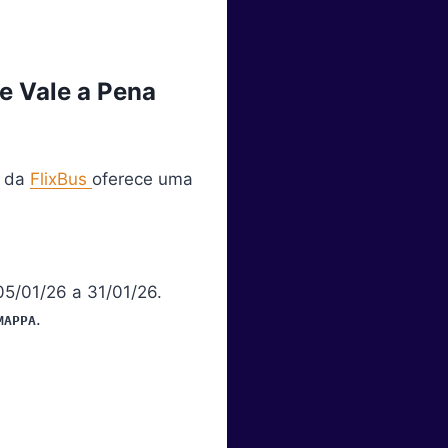
e Vale a Pena
y da
FlixBus
oferece uma
05/01/26 a 31/01/26.
.
MAPPA