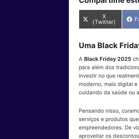
Compartilhe este
S
X
S
F
h
(Twitter)
h
a
a
r
r
e
e
o
Uma Black Frida
o
n
n
A
Black Friday 2025
ch
para além dos tradicion
investir no que realmen
moderno, mais digital e
cuidando da saúde ou a
Pensando nisso, curamo
serviços e produtos que
empreendedores. De via
aproveitar os descontos