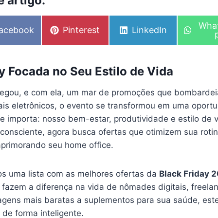
 artigo:
S
Wha
S
S
acebook
Pinterest
LinkedIn
h
h
h
a
a
a
r
r
r
e
e
e
o
y Focada no Seu Estilo de Vida
o
o
n
n
n
egou, e com ela, um mar de promoções que bombardeia
ais eletrônicos, o evento se transformou em uma oportu
te importa: nosso bem-estar, produtividade e estilo de 
 consciente, agora busca ofertas que otimizem sua rotin
primorando seu home office.
s uma lista com as melhores ofertas da
Black Friday 
 fazem a diferença na vida de nômades digitais, freela
gens mais baratas a suplementos para sua saúde, este
 de forma inteligente.