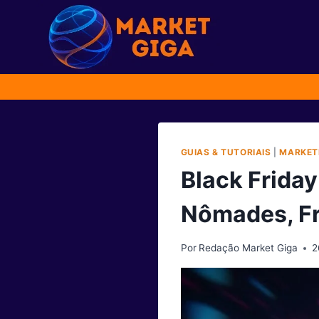
Pular
para
o
Conteúdo
GUIAS & TUTORIAIS
|
MARKET
Black Frida
Nômades, Fr
Por
Redação Market Giga
2