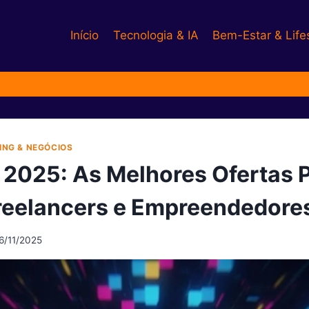
Início
Tecnologia & IA
Bem-Estar & Life
ING & NEGÓCIOS
y 2025: As Melhores Ofertas 
eelancers e Empreendedore
6/11/2025