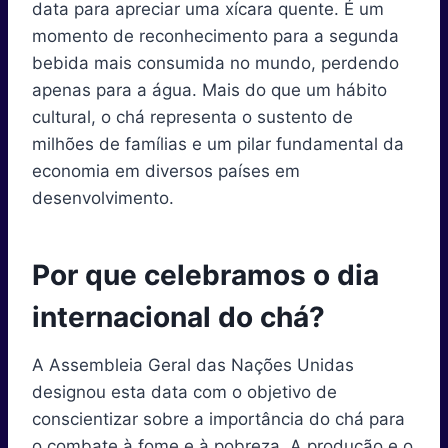
data para apreciar uma xícara quente. É um
n
n
n
n
n
n
t
o
e
I
p
a
e
k
s
n
p
m
momento de reconhecimento para a segunda
r
t
bebida mais consumida no mundo, perdendo
)
apenas para a água. Mais do que um hábito
cultural, o chá representa o sustento de
milhões de famílias e um pilar fundamental da
economia em diversos países em
desenvolvimento.
Por que celebramos o dia
internacional do chá?
A Assembleia Geral das Nações Unidas
designou esta data com o objetivo de
conscientizar sobre a importância do chá para
o combate à fome e à pobreza. A produção e o