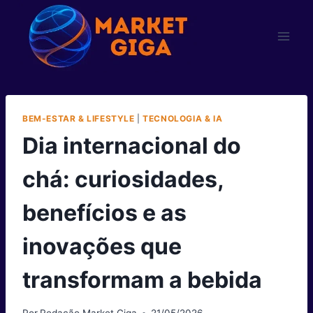
Pular
para
o
Conteúdo
BEM-ESTAR & LIFESTYLE
|
TECNOLOGIA & IA
Dia internacional do
chá: curiosidades,
benefícios e as
inovações que
transformam a bebida