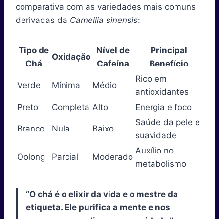
comparativa com as variedades mais comuns
derivadas da
Camellia sinensis
:
Tipo de
Nível de
Principal
Oxidação
Chá
Cafeína
Benefício
Rico em
Verde
Mínima
Médio
antioxidantes
Preto
Completa
Alto
Energia e foco
Saúde da pele e
Branco
Nula
Baixo
suavidade
Auxílio no
Oolong
Parcial
Moderado
metabolismo
“O chá é o elixir da vida e o mestre da
etiqueta. Ele purifica a mente e nos