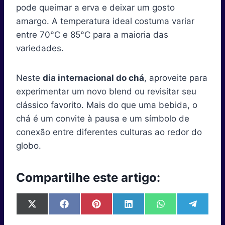
pode queimar a erva e deixar um gosto
amargo. A temperatura ideal costuma variar
entre 70°C e 85°C para a maioria das
variedades.
Neste
dia internacional do chá
, aproveite para
experimentar um novo blend ou revisitar seu
clássico favorito. Mais do que uma bebida, o
chá é um convite à pausa e um símbolo de
conexão entre diferentes culturas ao redor do
globo.
Compartilhe este artigo:
S
S
S
S
S
S
X
F
P
L
W
T
h
h
h
h
h
h
(
a
i
i
h
e