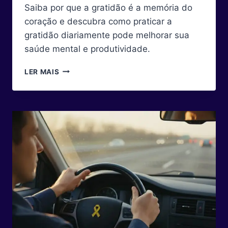
Saiba por que a gratidão é a memória do
coração e descubra como praticar a
gratidão diariamente pode melhorar sua
saúde mental e produtividade.
A
LER MAIS
GRATIDÃO
É
A
MEMÓRIA
DO
CORAÇÃO:
SAIBA
COMO
ESSE
HÁBITO
TRANSFORMA
A
VIDA