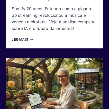
Spotify 20 anos: Entenda como a gigante
do streaming revolucionou a música e
venceu a pirataria. Veja a análise completa
sobre IA e o futuro da indústria!
SPOTIFY
LER MAIS
COMPLETA
20
ANOS:
A
TRAJETÓRIA
DA
PLATAFORMA
QUE
REVOLUCIONOU
O
CONSUMO
DE
MÚSICA