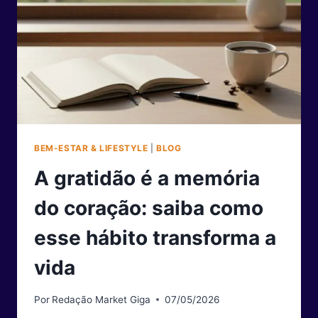
ELA
MOLDA
O
FUTURO
DO
CONTINENTE
BEM-ESTAR & LIFESTYLE
|
BLOG
A gratidão é a memória
do coração: saiba como
esse hábito transforma a
vida
Por
Redação Market Giga
07/05/2026