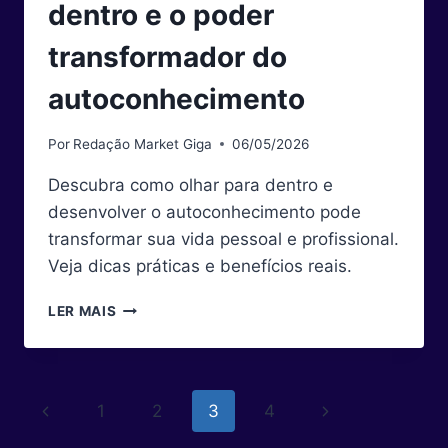
dentro e o poder
transformador do
autoconhecimento
Por
Redação Market Giga
06/05/2026
Descubra como olhar para dentro e
desenvolver o autoconhecimento pode
transformar sua vida pessoal e profissional.
Veja dicas práticas e benefícios reais.
A
LER MAIS
ARTE
DE
OLHAR
PARA
Navegação
Página
Página
1
2
3
4
DENTRO
E