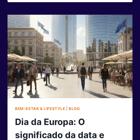
E
O
VERDADEIRO
SIGNIFICADO
DO
DIA
DAS
MÃES
NA
ERA
DIGITAL
BEM-ESTAR & LIFESTYLE
|
BLOG
Dia da Europa: O
significado da data e