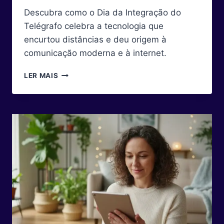
Descubra como o Dia da Integração do
Telégrafo celebra a tecnologia que
encurtou distâncias e deu origem à
comunicação moderna e à internet.
DIA
LER MAIS
DA
INTEGRAÇÃO
DO
TELÉGRAFO:
O
MARCO
QUE
REVOLUCIONOU
A
CONEXÃO
HUMANA