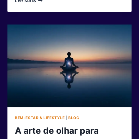
LER MAIS
AMARELO:
A
IMPORTÂNCIA
DA
CONSCIENTIZAÇÃO
PARA
UM
TRÂNSITO
MAIS
SEGURO
BEM-ESTAR & LIFESTYLE
|
BLOG
A arte de olhar para