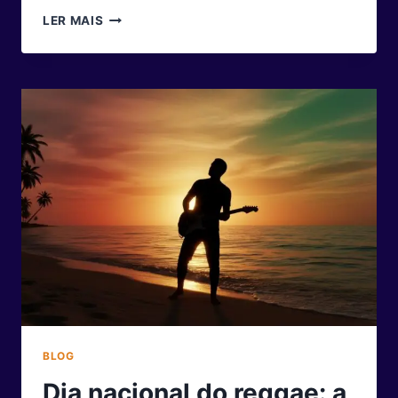
O
LER MAIS
TEMPO
É
UM
PONTO
DE
VISTA:
COMO
CULTIVAR
UMA
MENTALIDADE
DE
JUVENTUDE
E
LONGEVIDADE
BLOG
Dia nacional do reggae: a